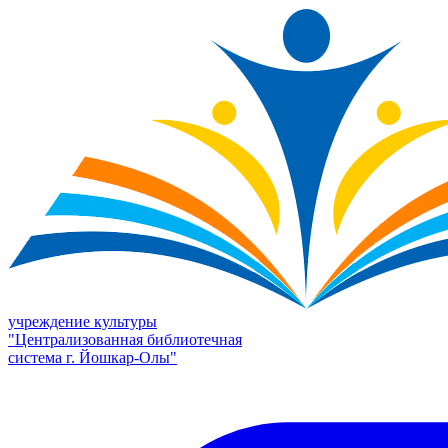
учреждение культуры
"Централизованная библиотечная
система г. Йошкар-Олы"