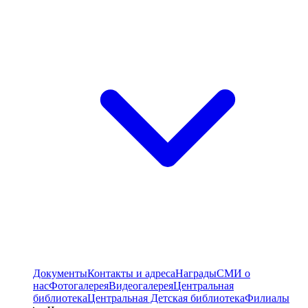
Документы
Контакты и адреса
Награды
СМИ о
нас
Фотогалерея
Видеогалерея
Центральная
библиотека
Центральная Детская библиотека
Филиалы