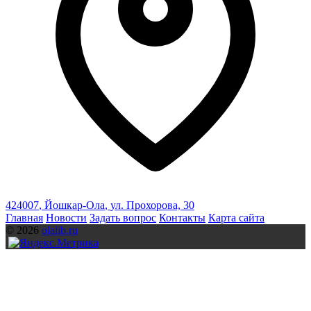
424007
,
Йошкар-Ола
,
ул. Прохорова, 30
Главная
Новости
Задать вопрос
Контакты
Карта сайта
© 2026
olalib.ru