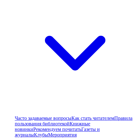
Часто задаваемые вопросы
Как стать читателем
Правила
пользования библиотекой
Книжные
новинки
Рекомендуем почитать
Газеты и
журналы
Клубы
Мероприятия