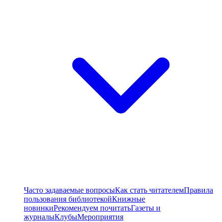
Часто задаваемые вопросы
Как стать читателем
Правила
пользования библиотекой
Книжные
новинки
Рекомендуем почитать
Газеты и
журналы
Клубы
Мероприятия