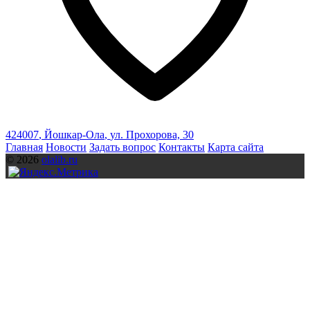
424007
,
Йошкар-Ола
,
ул. Прохорова, 30
Главная
Новости
Задать вопрос
Контакты
Карта сайта
© 2026
olalib.ru