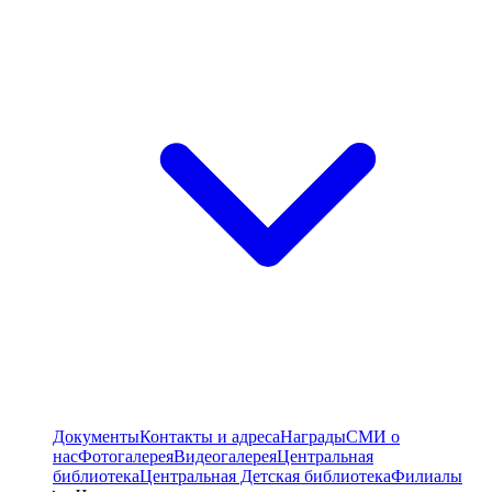
Документы
Контакты и адреса
Награды
СМИ о
нас
Фотогалерея
Видеогалерея
Центральная
библиотека
Центральная Детская библиотека
Филиалы