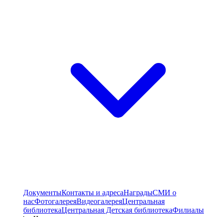
Документы
Контакты и адреса
Награды
СМИ о
нас
Фотогалерея
Видеогалерея
Центральная
библиотека
Центральная Детская библиотека
Филиалы