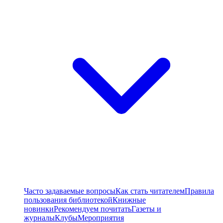
Часто задаваемые вопросы
Как стать читателем
Правила
пользования библиотекой
Книжные
новинки
Рекомендуем почитать
Газеты и
журналы
Клубы
Мероприятия