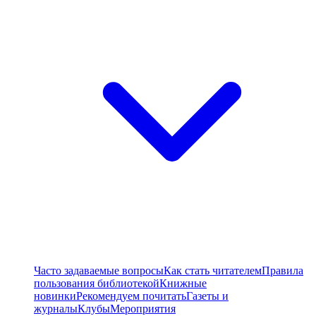
Часто задаваемые вопросы
Как стать читателем
Правила
пользования библиотекой
Книжные
новинки
Рекомендуем почитать
Газеты и
журналы
Клубы
Мероприятия