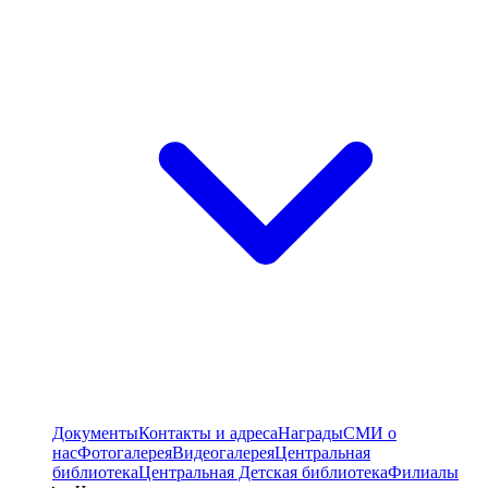
Документы
Контакты и адреса
Награды
СМИ о
нас
Фотогалерея
Видеогалерея
Центральная
библиотека
Центральная Детская библиотека
Филиалы