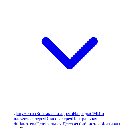
Документы
Контакты и адреса
Награды
СМИ о
нас
Фотогалерея
Видеогалерея
Центральная
библиотека
Центральная Детская библиотека
Филиалы