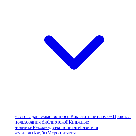
Часто задаваемые вопросы
Как стать читателем
Правила
пользования библиотекой
Книжные
новинки
Рекомендуем почитать
Газеты и
журналы
Клубы
Мероприятия