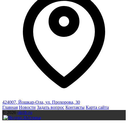
424007
,
Йошкар-Ола
,
ул. Прохорова, 30
Главная
Новости
Задать вопрос
Контакты
Карта сайта
© 2026
olalib.ru