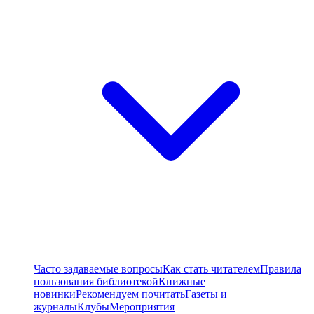
Часто задаваемые вопросы
Как стать читателем
Правила
пользования библиотекой
Книжные
новинки
Рекомендуем почитать
Газеты и
журналы
Клубы
Мероприятия