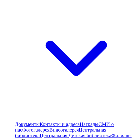
Документы
Контакты и адреса
Награды
СМИ о
нас
Фотогалерея
Видеогалерея
Центральная
библиотека
Центральная Детская библиотека
Филиалы