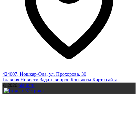
424007
,
Йошкар-Ола
,
ул. Прохорова, 30
Главная
Новости
Задать вопрос
Контакты
Карта сайта
© 2026
olalib.ru