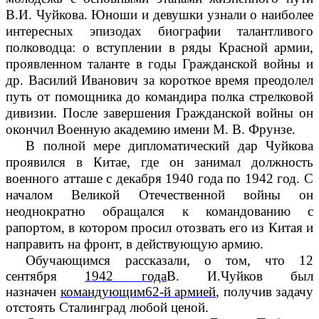
В.И. Чуйкова. Юноши и девушки узнали о наиболее
интересных эпизодах биографии талантливого
полководца: о вступлении в ряды Красной армии,
проявленном таланте в годы Гражданской войны и
др. Василий Иванович за короткое время
преодолел
путь от помощника до командира полка стрелковой
дивизии. После завершения Гражданской войны он
окончил Военную академию имени М. В. Фрунзе.
В полной мере дипломатический дар Чуйкова
проявился в Китае, где он
занимал должность
военного атташе с декабря 1940 года по 1942 год. С
началом Великой Отечественной войны он
неоднократно обращался к командованию с
рапортом, в котором просил отозвать его из Китая и
направить на фронт, в действующую армию.
Обучающимся рассказали, о том, что
12
сентября
1942 года
В. И.Чуйков был
назначен
командующим
62-й армией
, получив задачу
отстоять Сталинград любой ценой.