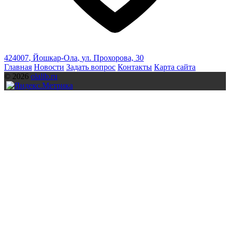
424007
,
Йошкар-Ола
,
ул. Прохорова, 30
Главная
Новости
Задать вопрос
Контакты
Карта сайта
© 2026
olalib.ru