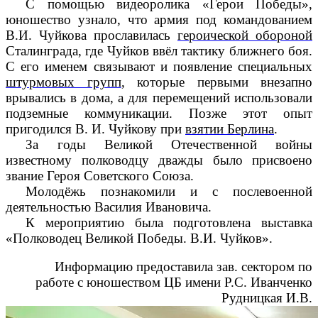
С помощью
видеоролика «Герои Победы»,
юношество узнало, что армия под командованием
В.И. Чуйкова прославилась
героической обороной
Сталинграда, где Чуйков ввёл тактику ближнего боя.
С его именем связывают и появление специальных
штурмовых групп
, которые первыми внезапно
врывались в дома, а для перемещений использовали
подземные коммуникации. Позже этот опыт
пригодился В. И. Чуйкову при
взятии Берлина
.
За годы Великой Отечественной войны
известному полководцу дважды было присвоено
звание Героя Советского Союза.
Молодёжь познакомили и с послевоенной
деятельностью Василия Ивановича.
К мероприятию была подготовлена выставка
«Полководец Великой Победы. В.И. Чуйков».
Информацию предоставила зав. сектором по
работе с юношеством ЦБ имени Р.С. Иванченко
Рудницкая И.В.