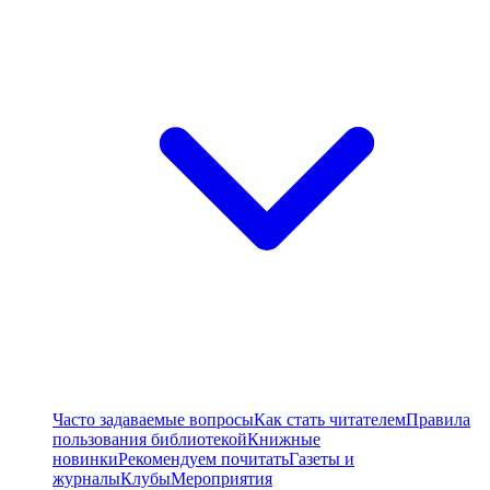
Часто задаваемые вопросы
Как стать читателем
Правила
пользования библиотекой
Книжные
новинки
Рекомендуем почитать
Газеты и
журналы
Клубы
Мероприятия