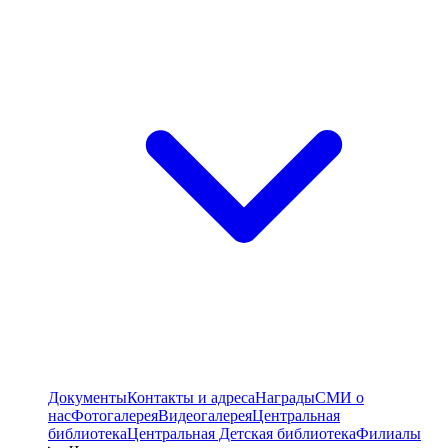
Документы
Контакты и адреса
Награды
СМИ о
нас
Фотогалерея
Видеогалерея
Центральная
библиотека
Центральная Детская библиотека
Филиалы