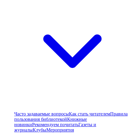
Часто задаваемые вопросы
Как стать читателем
Правила
пользования библиотекой
Книжные
новинки
Рекомендуем почитать
Газеты и
журналы
Клубы
Мероприятия