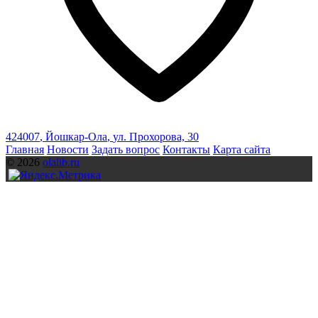
424007
,
Йошкар-Ола
,
ул. Прохорова, 30
Главная
Новости
Задать вопрос
Контакты
Карта сайта
© 2026
olalib.ru