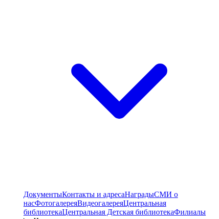
Документы
Контакты и адреса
Награды
СМИ о
нас
Фотогалерея
Видеогалерея
Центральная
библиотека
Центральная Детская библиотека
Филиалы