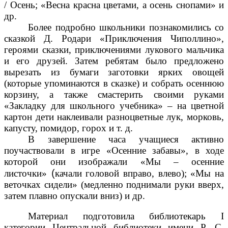
/ Осень; «Весна красна цветами, а осень снопами» и
др.
Более подробно школьники познакомились со
сказкой Д. Родари «Приключения Чиполлино»,
героями сказки, приключениями лукового мальчика
и его друзей. Затем ребятам было предложено
вырезать из бумаги заготовки ярких овощей
(которые упоминаются в сказке) и собрать осеннюю
корзину, а также смастерить своими руками
«Закладку для школьного учебника»
– на цветной
картон дети наклеивали
разноцветные лук, морковь,
капусту, помидор, горох и т. д.
В завершение часа учащиеся активно
поучаствовали в игре «Осенние забавы», в ходе
которой они изображали «Мы
–
осенние
(
листочки»
качали головой вправо, влево); «Мы на
веточках сидели» (медленно поднимали руки вверх,
затем плавно опускали вниз) и др.
Материал подготовила библиотекарь I
категории Центральной библиотеки имени Р. С.