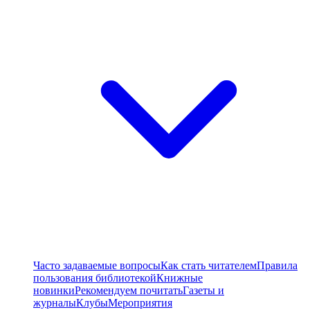
Часто задаваемые вопросы
Как стать читателем
Правила
пользования библиотекой
Книжные
новинки
Рекомендуем почитать
Газеты и
журналы
Клубы
Мероприятия