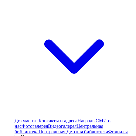
Документы
Контакты и адреса
Награды
СМИ о
нас
Фотогалерея
Видеогалерея
Центральная
библиотека
Центральная Детская библиотека
Филиалы