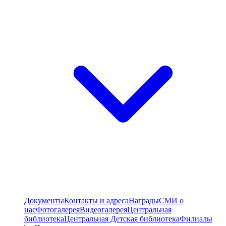
Документы
Контакты и адреса
Награды
СМИ о
нас
Фотогалерея
Видеогалерея
Центральная
библиотека
Центральная Детская библиотека
Филиалы