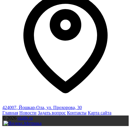
424007
,
Йошкар-Ола
,
ул. Прохорова, 30
Главная
Новости
Задать вопрос
Контакты
Карта сайта
© 2026
olalib.ru