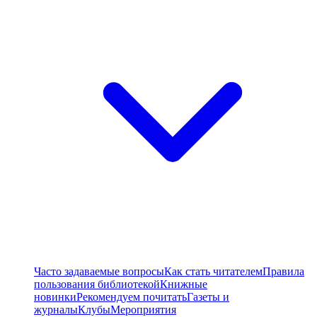
Часто задаваемые вопросы
Как стать читателем
Правила
пользования библиотекой
Книжные
новинки
Рекомендуем почитать
Газеты и
журналы
Клубы
Мероприятия