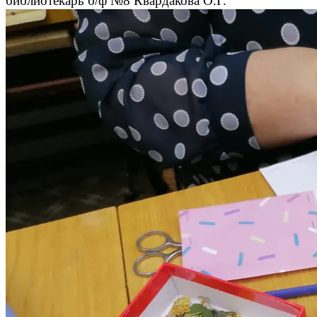
библиотекарь б/ф №8 Квардакова О.Г.