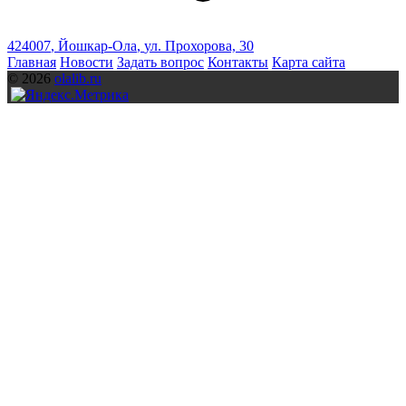
424007
,
Йошкар-Ола
,
ул. Прохорова, 30
Главная
Новости
Задать вопрос
Контакты
Карта сайта
© 2026
olalib.ru