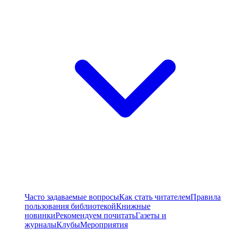
Часто задаваемые вопросы
Как стать читателем
Правила
пользования библиотекой
Книжные
новинки
Рекомендуем почитать
Газеты и
журналы
Клубы
Мероприятия