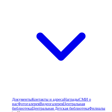
Документы
Контакты и адреса
Награды
СМИ о
нас
Фотогалерея
Видеогалерея
Центральная
библиотека
Центральная Детская библиотека
Филиалы