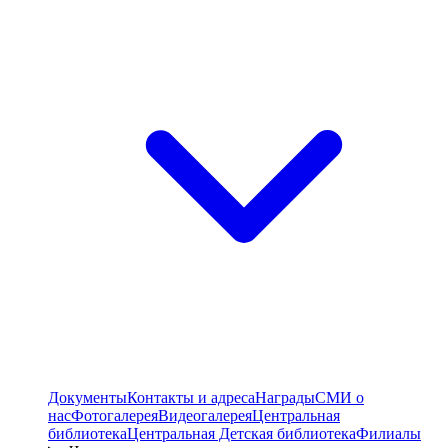
Документы
Контакты и адреса
Награды
СМИ о
нас
Фотогалерея
Видеогалерея
Центральная
библиотека
Центральная Детская библиотека
Филиалы