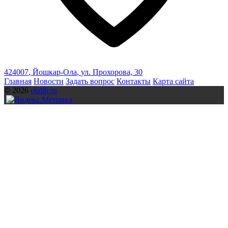
424007
,
Йошкар-Ола
,
ул. Прохорова, 30
Главная
Новости
Задать вопрос
Контакты
Карта сайта
© 2026
olalib.ru