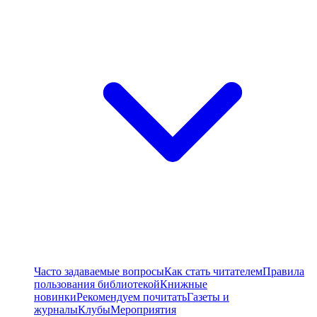
Часто задаваемые вопросы
Как стать читателем
Правила
пользования библиотекой
Книжные
новинки
Рекомендуем почитать
Газеты и
журналы
Клубы
Мероприятия