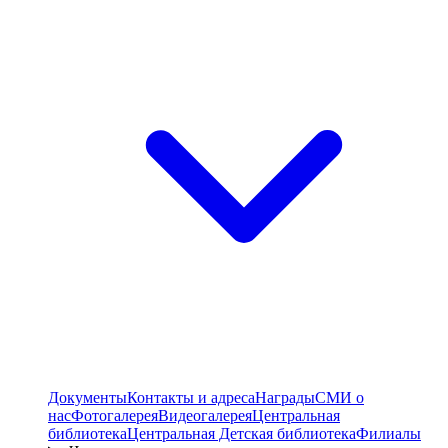
Документы
Контакты и адреса
Награды
СМИ о
нас
Фотогалерея
Видеогалерея
Центральная
библиотека
Центральная Детская библиотека
Филиалы