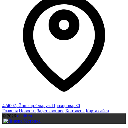
424007
,
Йошкар-Ола
,
ул. Прохорова, 30
Главная
Новости
Задать вопрос
Контакты
Карта сайта
© 2026
olalib.ru