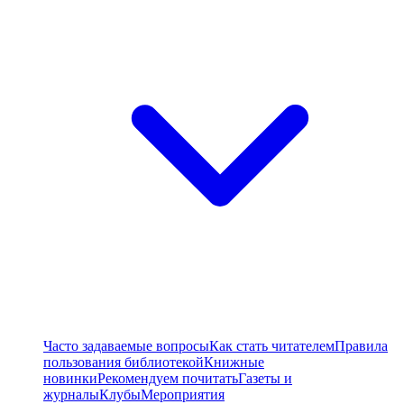
Часто задаваемые вопросы
Как стать читателем
Правила
пользования библиотекой
Книжные
новинки
Рекомендуем почитать
Газеты и
журналы
Клубы
Мероприятия