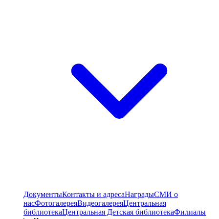
Документы
Контакты и адреса
Награды
СМИ о
нас
Фотогалерея
Видеогалерея
Центральная
библиотека
Центральная Детская библиотека
Филиалы