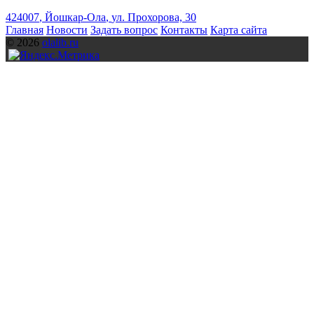
424007
,
Йошкар-Ола
,
ул. Прохорова, 30
Главная
Новости
Задать вопрос
Контакты
Карта сайта
© 2026
olalib.ru