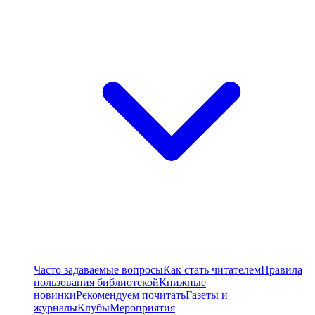
Часто задаваемые вопросы
Как стать читателем
Правила
пользования библиотекой
Книжные
новинки
Рекомендуем почитать
Газеты и
журналы
Клубы
Мероприятия