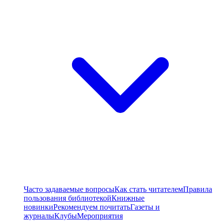
Часто задаваемые вопросы
Как стать читателем
Правила
пользования библиотекой
Книжные
новинки
Рекомендуем почитать
Газеты и
журналы
Клубы
Мероприятия