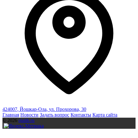
424007
,
Йошкар-Ола
,
ул. Прохорова, 30
Главная
Новости
Задать вопрос
Контакты
Карта сайта
© 2026
olalib.ru