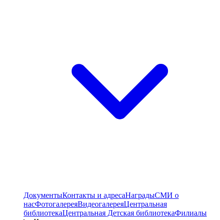
Документы
Контакты и адреса
Награды
СМИ о
нас
Фотогалерея
Видеогалерея
Центральная
библиотека
Центральная Детская библиотека
Филиалы