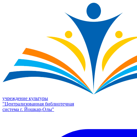
учреждение культуры
"Централизованная библиотечная
система г. Йошкар-Олы"