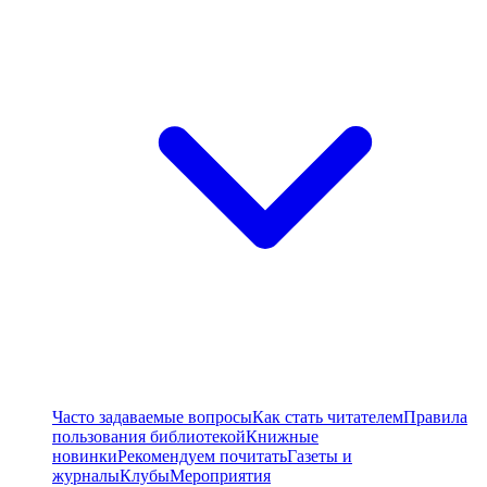
Часто задаваемые вопросы
Как стать читателем
Правила
пользования библиотекой
Книжные
новинки
Рекомендуем почитать
Газеты и
журналы
Клубы
Мероприятия