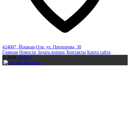
424007
,
Йошкар-Ола
,
ул. Прохорова, 30
Главная
Новости
Задать вопрос
Контакты
Карта сайта
© 2026
olalib.ru