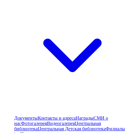
Документы
Контакты и адреса
Награды
СМИ о
нас
Фотогалерея
Видеогалерея
Центральная
библиотека
Центральная Детская библиотека
Филиалы