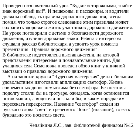
Проведен познавательный урок "Будьте осторожными, знайте
знак дорожный вы!". И пешеходы, и пассажиры, и водители
должны соблюдать правила дорожного движения, всегда
помня, что только строгое следование этим правилам может
сохранить здоровье и жизнь участников дорожного движения.
На уроке поговорили с детьми о безопасности дорожного
движения, изучили дорожные знаки. Ребята с интересом
слушали рассказ библиотекаря, а усвоить урок помогла
презентация "Правила дорожного движения".
В библиотеке подготовлена выставка-стенд, на которой
представлены интересные и познавательные книги. Для
учащихся села Семеновка проведен обзор книг у книжной
выставки о правилах дорожного движения.
А на занятии кружка "Чудесная мастерская" дети с большим
удовольствием изготовили аппликацию светофор. Жизнь
современных дорог немыслима без светофора. Без него мы
подолгу стояли бы на тротуаре, ожидаясь, когда остановится
поток машин, а водители не знали бы, в каком порядке им
пересекать перекресток. Название "светофор" создан из
русского слова "свет" и греческого "foros" (носящий), то есть
буквально это носитель света.
Чепайкина Л.С., зав. библиотекой-филиалом №12