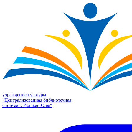
учреждение культуры
"Централизованная библиотечная
система г. Йошкар-Олы"