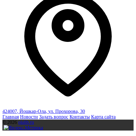
424007
,
Йошкар-Ола
,
ул. Прохорова, 30
Главная
Новости
Задать вопрос
Контакты
Карта сайта
© 2026
olalib.ru