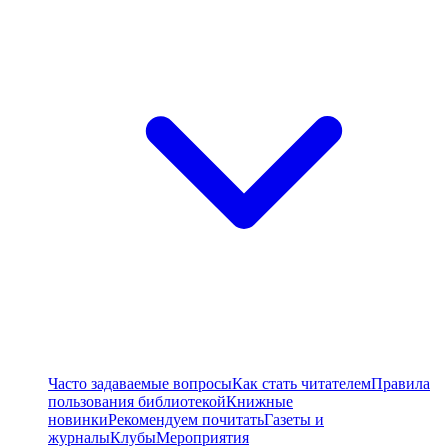
Часто задаваемые вопросы
Как стать читателем
Правила
пользования библиотекой
Книжные
новинки
Рекомендуем почитать
Газеты и
журналы
Клубы
Мероприятия