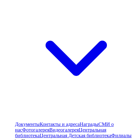
Документы
Контакты и адреса
Награды
СМИ о
нас
Фотогалерея
Видеогалерея
Центральная
библиотека
Центральная Детская библиотека
Филиалы