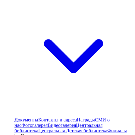
Документы
Контакты и адреса
Награды
СМИ о
нас
Фотогалерея
Видеогалерея
Центральная
библиотека
Центральная Детская библиотека
Филиалы