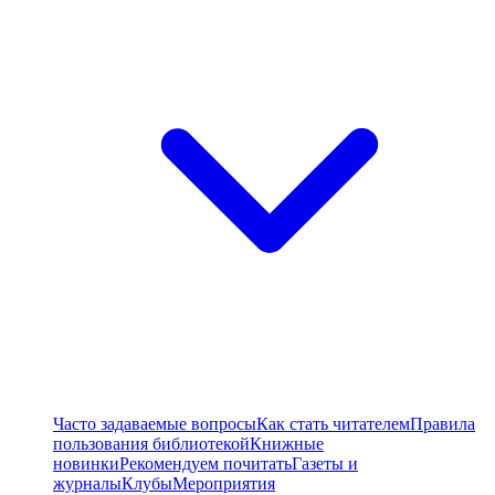
Часто задаваемые вопросы
Как стать читателем
Правила
пользования библиотекой
Книжные
новинки
Рекомендуем почитать
Газеты и
журналы
Клубы
Мероприятия