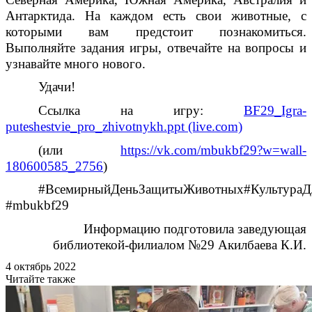
Антарктида. На каждом есть свои животные, с
которыми вам предстоит познакомиться.
Выполняйте задания игры, отвечайте на вопросы и
узнавайте много нового.
Удачи!
Ссылка на игру:
BF29_Igra-
puteshestvie_pro_zhivotnykh.ppt (live.com)
(или
https://vk.com/mbukbf29?w=wall-
180600585_2756
)
#ВсемирныйДеньЗащитыЖивотных#КультураД
#mbukbf29
Информацию подготовила заведующая
библиотекой-филиалом №29 Акилбаева К.И.
4 октябрь 2022
Читайте также