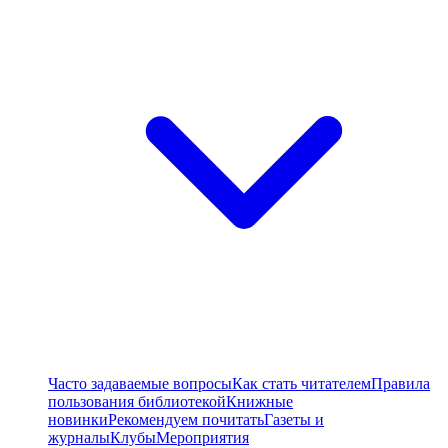
Часто задаваемые вопросы
Как стать читателем
Правила
пользования библиотекой
Книжные
новинки
Рекомендуем почитать
Газеты и
журналы
Клубы
Мероприятия