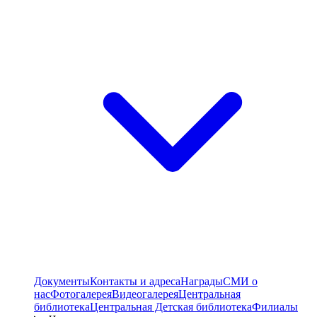
Документы
Контакты и адреса
Награды
СМИ о
нас
Фотогалерея
Видеогалерея
Центральная
библиотека
Центральная Детская библиотека
Филиалы