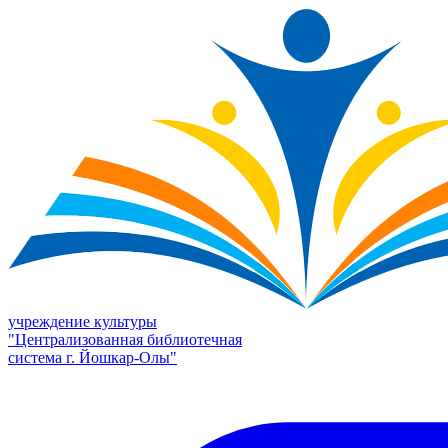
учреждение культуры
"Централизованная библиотечная
система г. Йошкар-Олы"