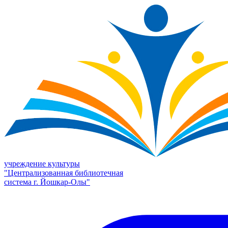
учреждение культуры
"Централизованная библиотечная
система г. Йошкар-Олы"