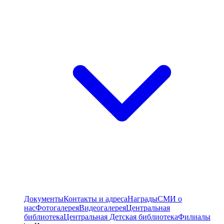
Документы
Контакты и адреса
Награды
СМИ о
нас
Фотогалерея
Видеогалерея
Центральная
библиотека
Центральная Детская библиотека
Филиалы