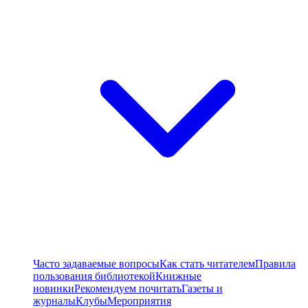
Часто задаваемые вопросы
Как стать читателем
Правила
пользования библиотекой
Книжные
новинки
Рекомендуем почитать
Газеты и
журналы
Клубы
Мероприятия