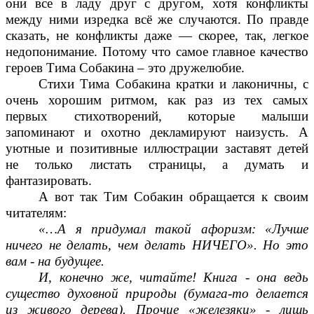
они все в ладу друг с другом, хотя конфликты
между ними изредка всё же случаются. По правде
сказать, не конфликты даже — скорее, так, легкое
недопонимание. Потому что самое главное качество
героев Тима Собакина – это дружелюбие.
Стихи Тима Собакина кратки и лаконичны, с
очень хорошим ритмом, как раз из тех самых
первых стихотворений, которые малыши
запоминают и охотно декламируют наизусть. А
уютные и позитивные иллюстрации заставят детей
не только листать страницы, а думать и
фантазировать.
А вот так Тим Собакин обращается к своим
читателям:
«…А я придумал такой афоризм: «Лучше
ничего не делать, чем делать НИЧЕГО». Но это
вам - на будущее.
И, конечно же, читайте! Книга - она ведь
существо духовной природы (бумага-то делается
из живого дерева). Прочие «железяки» - лишь