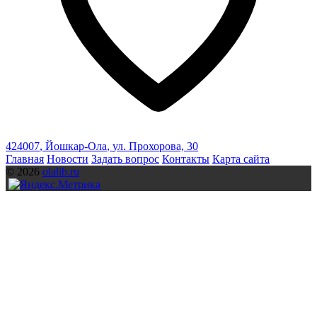
424007
,
Йошкар-Ола
,
ул. Прохорова, 30
Главная
Новости
Задать вопрос
Контакты
Карта сайта
© 2026
olalib.ru