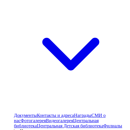
Документы
Контакты и адреса
Награды
СМИ о
нас
Фотогалерея
Видеогалерея
Центральная
библиотека
Центральная Детская библиотека
Филиалы