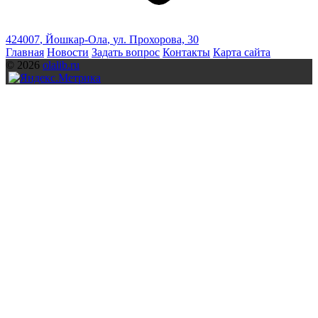
424007
,
Йошкар-Ола
,
ул. Прохорова, 30
Главная
Новости
Задать вопрос
Контакты
Карта сайта
© 2026
olalib.ru