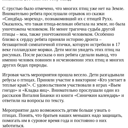
С грустью было отмечено, что многих птиц уже нет на Земле.
Внимательно ребята прослушали отрывок из сказки
«Синдбад- мореход», познакомивший их с птицей Рухх.
Оказалось, что такая птица-великан обитала на земле, но была
уничтожена человеком. Не менее трагична судьба другой
птицы – моа, также уничтоженной человеком. Особенно
близко к сердцу ребята приняли историю дронта –
беззащитной симпатичной птички, которую истребили в 17
веке голландские моряки. Дети могли увидеть этих птиц на
рисунках. После рассказа о них ребята сделали вывод, что
именно человек повинен в исчезновении этих птиц и многих
других бедах природы.
Игровая часть мероприятия прошла весело. Дети разгадывали
ребусы о птицах. Приняли участие в викторине «Кто улетает в
теплые края?». С удовольствием участвовали в играх «Вьем
гнездо» и «Кладка яиц». Внимательно прослушали один из
рассказов Виталия Бианки из книги «Синичкин календарь» и
ответили на вопросы по тексту.
Мероприятие дало возможность детям больше узнать о
птицах. Понять, что братьев наших меньших надо защищать,
помогать им в суровое время года и постоянно о них
заботиться.