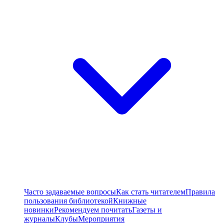
Часто задаваемые вопросы
Как стать читателем
Правила
пользования библиотекой
Книжные
новинки
Рекомендуем почитать
Газеты и
журналы
Клубы
Мероприятия