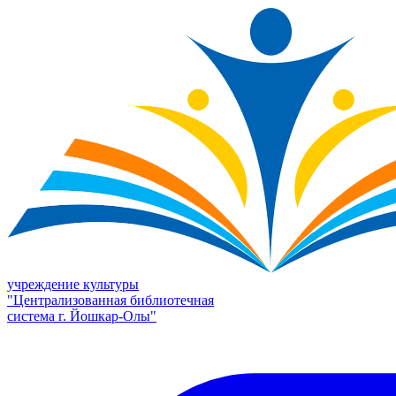
учреждение культуры
"Централизованная библиотечная
система г. Йошкар-Олы"