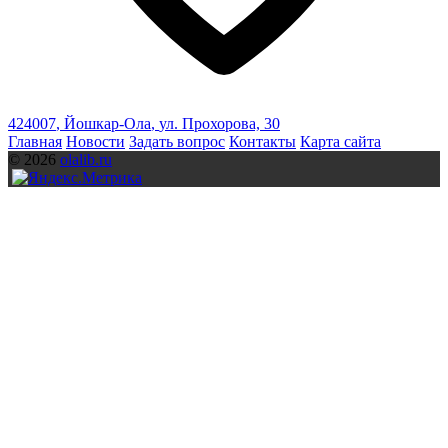
424007
,
Йошкар-Ола
,
ул. Прохорова, 30
Главная
Новости
Задать вопрос
Контакты
Карта сайта
© 2026
olalib.ru