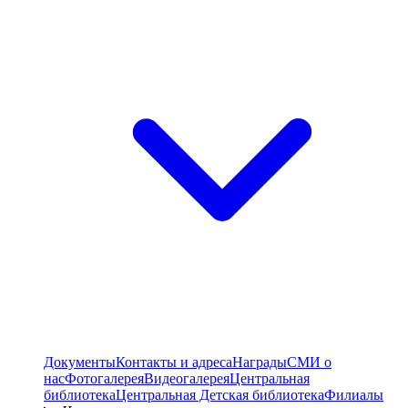
Документы
Контакты и адреса
Награды
СМИ о
нас
Фотогалерея
Видеогалерея
Центральная
библиотека
Центральная Детская библиотека
Филиалы