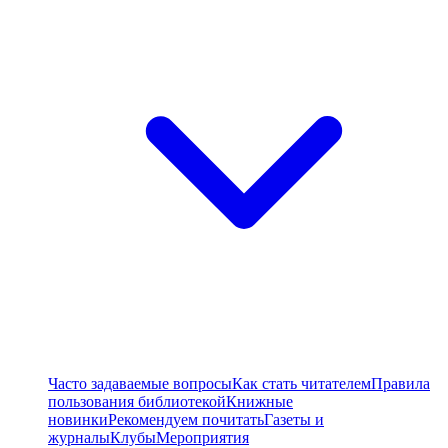
Часто задаваемые вопросы
Как стать читателем
Правила
пользования библиотекой
Книжные
новинки
Рекомендуем почитать
Газеты и
журналы
Клубы
Мероприятия