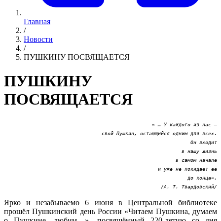
Главная
/
Новости
/
ПУШКИНУ ПОСВЯЩАЕТСЯ
ПУШКИНУ
ПОСВЯЩАЕТСЯ
« … У каждого из нас –
свой Пушкин, остающийся одним для всех.
Он входит
в нашу жизнь
в самом начале
и уже не покидает её
до конца».
/А. Т. Твардовский/
Ярко и незабываемо 6 июня в Центральной библиотеке
прошёл Пушкинский день России «Читаем Пушкина, думаем
о Пушкине, любим…», посвящённый 220-летию со дня