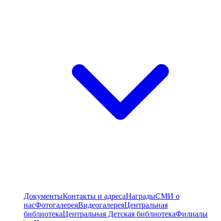
Документы
Контакты и адреса
Награды
СМИ о
нас
Фотогалерея
Видеогалерея
Центральная
библиотека
Центральная Детская библиотека
Филиалы