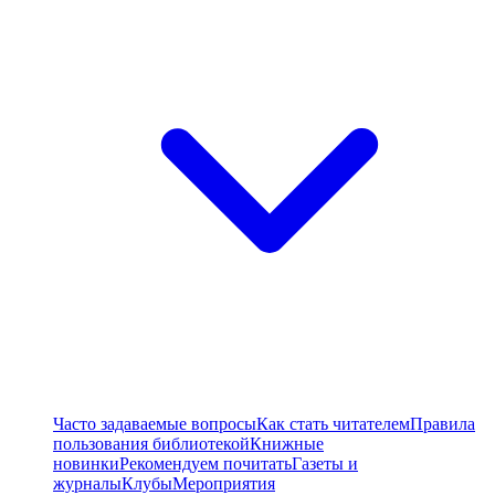
Часто задаваемые вопросы
Как стать читателем
Правила
пользования библиотекой
Книжные
новинки
Рекомендуем почитать
Газеты и
журналы
Клубы
Мероприятия