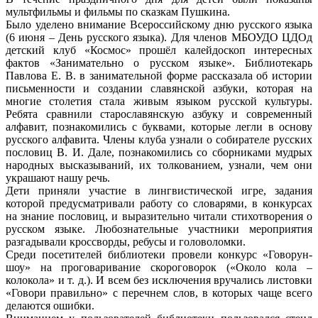
мультфильмы и фильмы по сказкам Пушкина.
Было уделено внимание Всероссийскому дню русского языка
(6 июня – День русского языка). Для членов МБОУДО ЦДОд
детский клуб «Космос» прошёл калейдоскоп интересных
фактов «Занимательно о русском языке». Библиотекарь
Павлова Е. В. в занимательной форме рассказала об истории
письменности и создании славянской азбуки, которая на
многие столетия стала живым языком русской культуры.
Ребята сравнили старославянскую азбуку и современный
алфавит, познакомились с буквами, которые легли в основу
русского алфавита. Члены клуба узнали о собирателе русских
пословиц В. И. Дале, познакомились со сборниками мудрых
народных высказываний, их толкованием, узнали, чем они
украшают нашу речь.
Дети приняли участие в лингвистической игре, задания
которой предусматривали работу со словарями, в конкурсах
на знание пословиц, и выразительно читали стихотворения о
русском языке. Любознательные участники мероприятия
разгадывали кроссворды, ребусы и головоломки.
Среди посетителей библиотеки провели конкурс «Говорун-
шоу» на проговаривание скороговорок («Около кола –
колокола» и т. д.). И всем без исключения вручались листовки
«Говори правильно» с перечнем слов, в которых чаще всего
делаются ошибки.