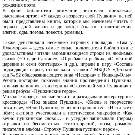
рождения поэта.
В фойе библиотеки внимание читателей привлекала
выставка-портрет «У каждого возраста свой Пушкин», на ней
были представлены книги, которые мы начинаем читать с
первых дней жизни и до конца (сказки, стихотворения,
элегии, оды, поэмы, повести, романы).
Также действовали несколько игровых площадок: «Там у
Лукоморья» – здесь самые юные пользователи библиотеки с
удовольствием читали запоминающиеся строки из любимых
сказок («О царе Салтане», «О рыбаке и рыбки», «О мёртвой
царевне и семи богатырях» и др.), играли в игру «Составь
подходящие пары», отгадывали загадки / МБДОУ «Детский
сад № 92 общеразвивающего вида «Искорка» г. Йошкар-Олы».
Ребята постарше показали знания произведений Пушкина,
отвечая на вопросы викторины «Сказочный мир Пушкина» и
решая ребусы «Пушкинские герои».
Молодые люди, взрослые читатели разгадывали литературные
кроссворды «Под знаком Пушкина», «Жизнь и творчество
писателя», «Наш Пушкин», успешно прошли тест «И это всё о
нём»; активно участвовали в поэтическом микрофоне «Как
вечно пушкинское слово…» и усердно записывали (пером)
отрывки из бессмертных стихотворений, поэм, романов
писателя в альбом «Строчку Пушкина гусиным пером».
В течение праздничного дня для детей были показаны