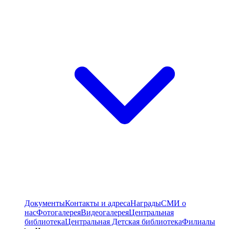
Документы
Контакты и адреса
Награды
СМИ о
нас
Фотогалерея
Видеогалерея
Центральная
библиотека
Центральная Детская библиотека
Филиалы