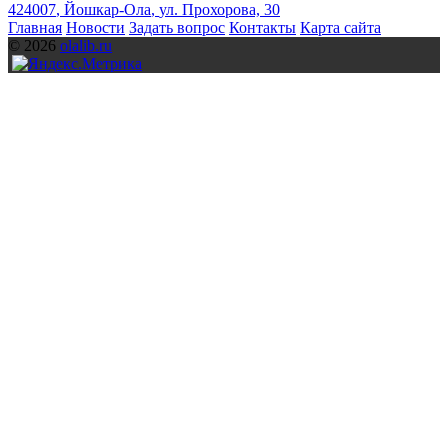
424007
,
Йошкар-Ола
,
ул. Прохорова, 30
Главная
Новости
Задать вопрос
Контакты
Карта сайта
© 2026
olalib.ru