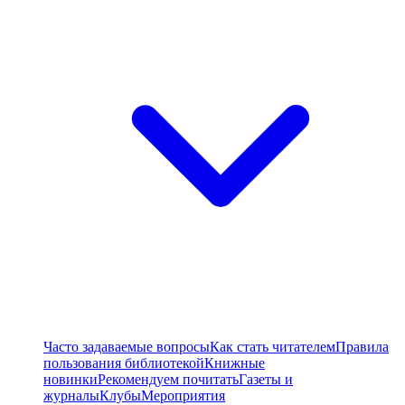
Часто задаваемые вопросы
Как стать читателем
Правила
пользования библиотекой
Книжные
новинки
Рекомендуем почитать
Газеты и
журналы
Клубы
Мероприятия