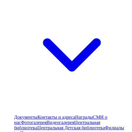
Документы
Контакты и адреса
Награды
СМИ о
нас
Фотогалерея
Видеогалерея
Центральная
библиотека
Центральная Детская библиотека
Филиалы