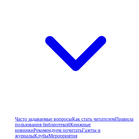
Часто задаваемые вопросы
Как стать читателем
Правила
пользования библиотекой
Книжные
новинки
Рекомендуем почитать
Газеты и
журналы
Клубы
Мероприятия