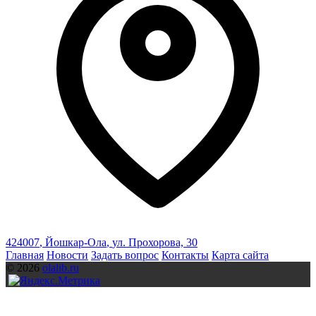
424007
,
Йошкар-Ола
,
ул. Прохорова, 30
Главная
Новости
Задать вопрос
Контакты
Карта сайта
© 2026
olalib.ru