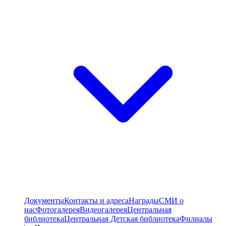
Документы
Контакты и адреса
Награды
СМИ о
нас
Фотогалерея
Видеогалерея
Центральная
библиотека
Центральная Детская библиотека
Филиалы