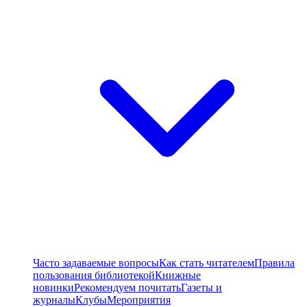
Часто задаваемые вопросы
Как стать читателем
Правила
пользования библиотекой
Книжные
новинки
Рекомендуем почитать
Газеты и
журналы
Клубы
Мероприятия