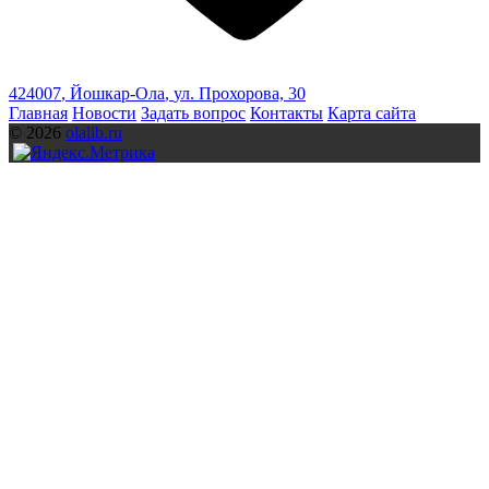
424007
,
Йошкар-Ола
,
ул. Прохорова, 30
Главная
Новости
Задать вопрос
Контакты
Карта сайта
© 2026
olalib.ru