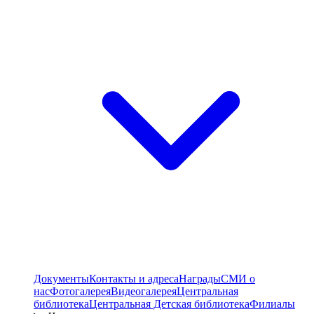
Документы
Контакты и адреса
Награды
СМИ о
нас
Фотогалерея
Видеогалерея
Центральная
библиотека
Центральная Детская библиотека
Филиалы