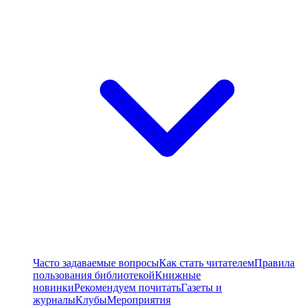
Часто задаваемые вопросы
Как стать читателем
Правила
пользования библиотекой
Книжные
новинки
Рекомендуем почитать
Газеты и
журналы
Клубы
Мероприятия