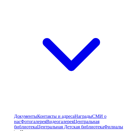
Документы
Контакты и адреса
Награды
СМИ о
нас
Фотогалерея
Видеогалерея
Центральная
библиотека
Центральная Детская библиотека
Филиалы