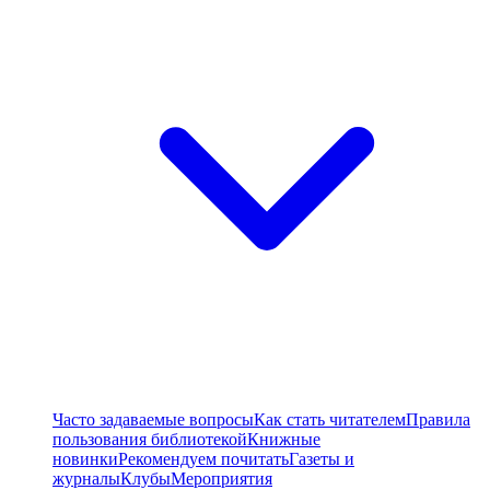
Часто задаваемые вопросы
Как стать читателем
Правила
пользования библиотекой
Книжные
новинки
Рекомендуем почитать
Газеты и
журналы
Клубы
Мероприятия