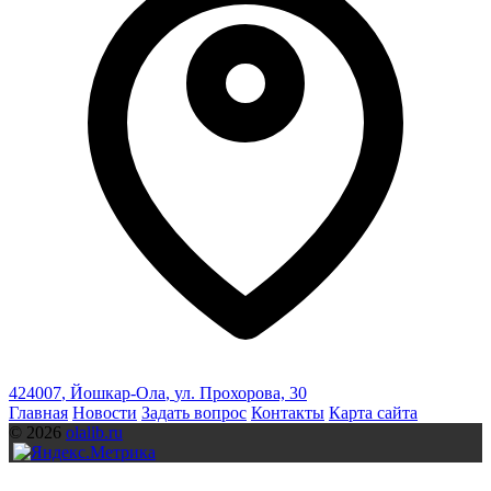
424007
,
Йошкар-Ола
,
ул. Прохорова, 30
Главная
Новости
Задать вопрос
Контакты
Карта сайта
© 2026
olalib.ru