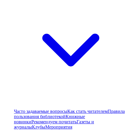
Часто задаваемые вопросы
Как стать читателем
Правила
пользования библиотекой
Книжные
новинки
Рекомендуем почитать
Газеты и
журналы
Клубы
Мероприятия