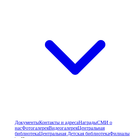
Документы
Контакты и адреса
Награды
СМИ о
нас
Фотогалерея
Видеогалерея
Центральная
библиотека
Центральная Детская библиотека
Филиалы