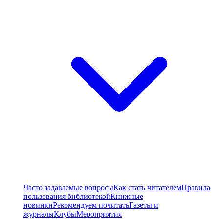
Часто задаваемые вопросы
Как стать читателем
Правила
пользования библиотекой
Книжные
новинки
Рекомендуем почитать
Газеты и
журналы
Клубы
Мероприятия