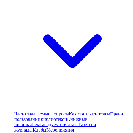
Часто задаваемые вопросы
Как стать читателем
Правила
пользования библиотекой
Книжные
новинки
Рекомендуем почитать
Газеты и
журналы
Клубы
Мероприятия