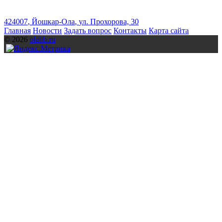
424007
,
Йошкар-Ола
,
ул. Прохорова, 30
Главная
Новости
Задать вопрос
Контакты
Карта сайта
© 2026
olalib.ru