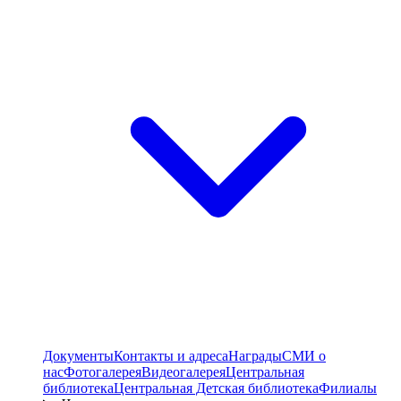
Документы
Контакты и адреса
Награды
СМИ о
нас
Фотогалерея
Видеогалерея
Центральная
библиотека
Центральная Детская библиотека
Филиалы