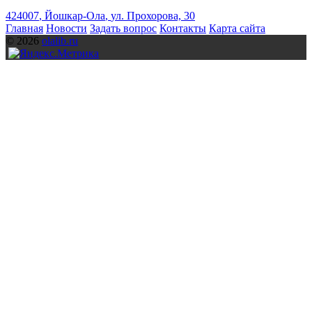
424007
,
Йошкар-Ола
,
ул. Прохорова, 30
Главная
Новости
Задать вопрос
Контакты
Карта сайта
© 2026
olalib.ru