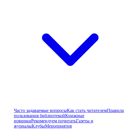
Часто задаваемые вопросы
Как стать читателем
Правила
пользования библиотекой
Книжные
новинки
Рекомендуем почитать
Газеты и
журналы
Клубы
Мероприятия