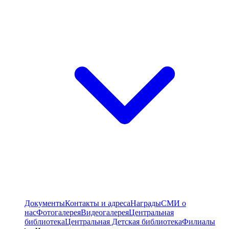
Документы
Контакты и адреса
Награды
СМИ о
нас
Фотогалерея
Видеогалерея
Центральная
библиотека
Центральная Детская библиотека
Филиалы