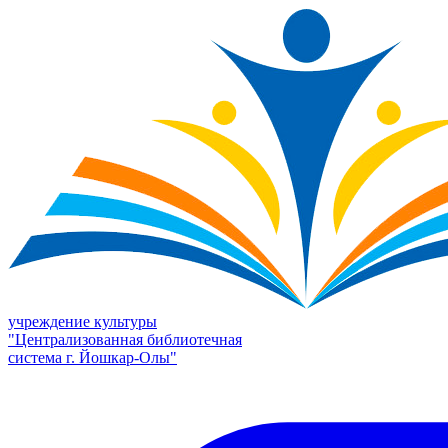
учреждение культуры
"Централизованная библиотечная
система г. Йошкар-Олы"