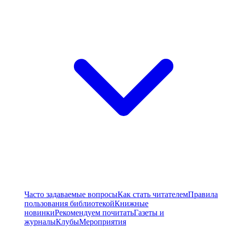
Часто задаваемые вопросы
Как стать читателем
Правила
пользования библиотекой
Книжные
новинки
Рекомендуем почитать
Газеты и
журналы
Клубы
Мероприятия