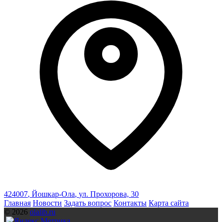
424007
,
Йошкар-Ола
,
ул. Прохорова, 30
Главная
Новости
Задать вопрос
Контакты
Карта сайта
© 2026
olalib.ru