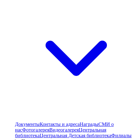
Документы
Контакты и адреса
Награды
СМИ о
нас
Фотогалерея
Видеогалерея
Центральная
библиотека
Центральная Детская библиотека
Филиалы