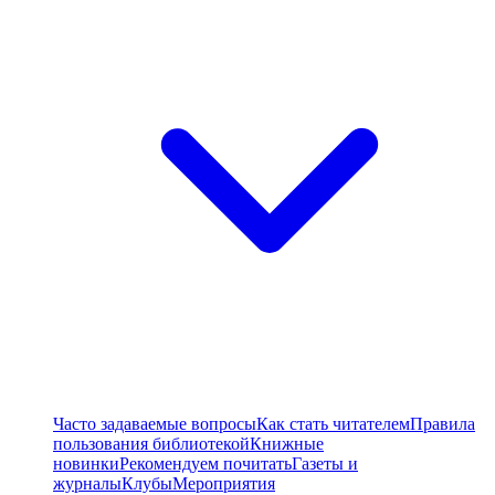
Часто задаваемые вопросы
Как стать читателем
Правила
пользования библиотекой
Книжные
новинки
Рекомендуем почитать
Газеты и
журналы
Клубы
Мероприятия