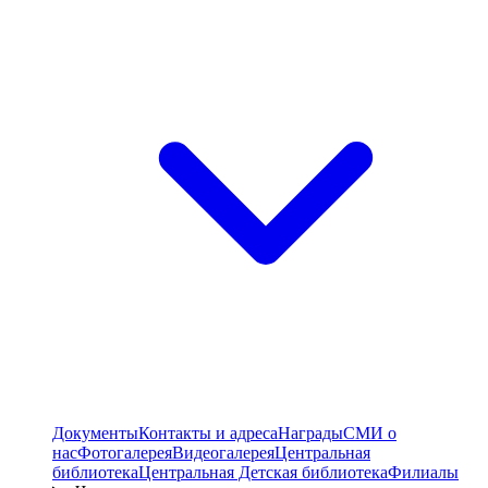
Документы
Контакты и адреса
Награды
СМИ о
нас
Фотогалерея
Видеогалерея
Центральная
библиотека
Центральная Детская библиотека
Филиалы