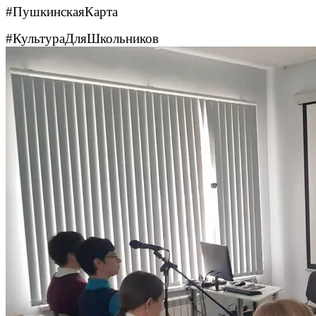
#ПушкинскаяКарта
#КультураДляШкольников