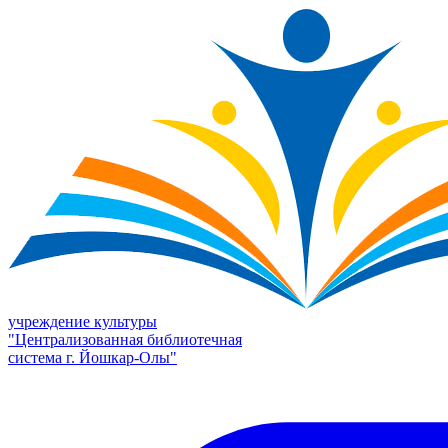
учреждение культуры
"Централизованная библиотечная
система г. Йошкар-Олы"