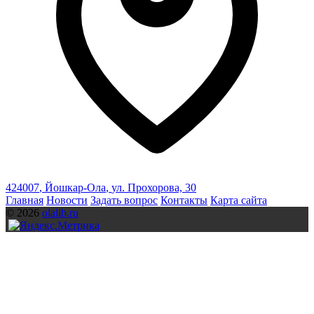
424007
,
Йошкар-Ола
,
ул. Прохорова, 30
Главная
Новости
Задать вопрос
Контакты
Карта сайта
© 2026
olalib.ru