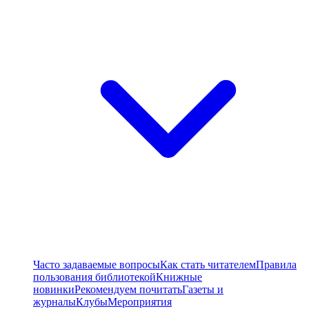
Часто задаваемые вопросы
Как стать читателем
Правила
пользования библиотекой
Книжные
новинки
Рекомендуем почитать
Газеты и
журналы
Клубы
Мероприятия