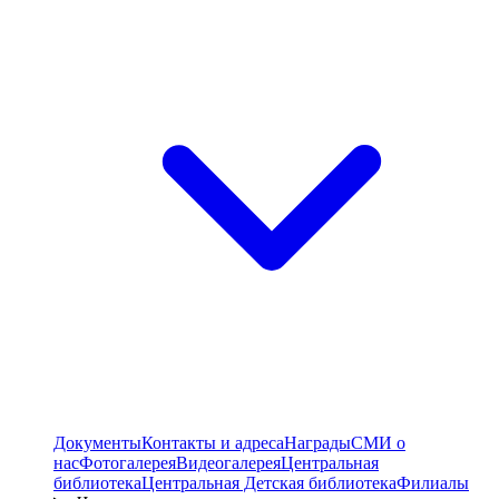
Документы
Контакты и адреса
Награды
СМИ о
нас
Фотогалерея
Видеогалерея
Центральная
библиотека
Центральная Детская библиотека
Филиалы