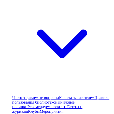
Часто задаваемые вопросы
Как стать читателем
Правила
пользования библиотекой
Книжные
новинки
Рекомендуем почитать
Газеты и
журналы
Клубы
Мероприятия