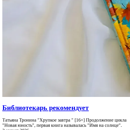
Библиотекарь рекомендует
Татьяна Тронина "Хрупкое завтра " [16+] Продолжение цикла
"Новая юность", первая книга называлась "Имя на солнце".