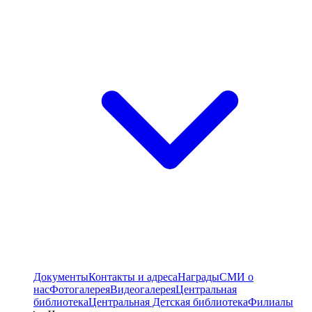
Документы
Контакты и адреса
Награды
СМИ о
нас
Фотогалерея
Видеогалерея
Центральная
библиотека
Центральная Детская библиотека
Филиалы