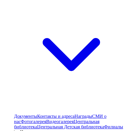
Документы
Контакты и адреса
Награды
СМИ о
нас
Фотогалерея
Видеогалерея
Центральная
библиотека
Центральная Детская библиотека
Филиалы