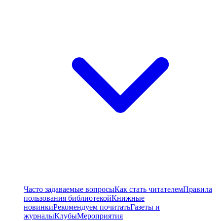
Часто задаваемые вопросы
Как стать читателем
Правила
пользования библиотекой
Книжные
новинки
Рекомендуем почитать
Газеты и
журналы
Клубы
Мероприятия