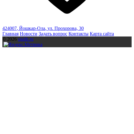
424007
,
Йошкар-Ола
,
ул. Прохорова, 30
Главная
Новости
Задать вопрос
Контакты
Карта сайта
© 2026
olalib.ru