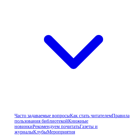
Часто задаваемые вопросы
Как стать читателем
Правила
пользования библиотекой
Книжные
новинки
Рекомендуем почитать
Газеты и
журналы
Клубы
Мероприятия