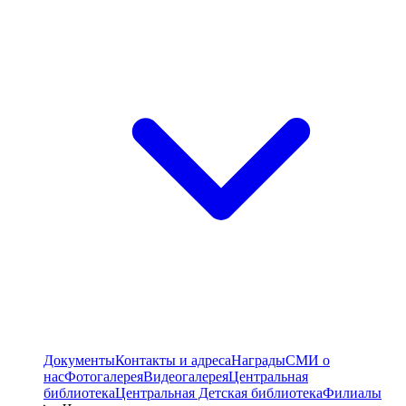
Документы
Контакты и адреса
Награды
СМИ о
нас
Фотогалерея
Видеогалерея
Центральная
библиотека
Центральная Детская библиотека
Филиалы