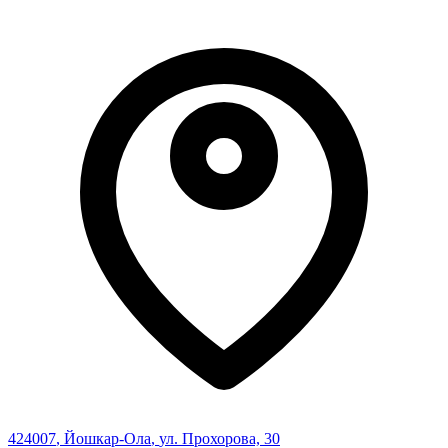
424007
,
Йошкар-Ола
,
ул. Прохорова, 30