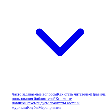
Часто задаваемые вопросы
Как стать читателем
Правила
пользования библиотекой
Книжные
новинки
Рекомендуем почитать
Газеты и
журналы
Клубы
Мероприятия