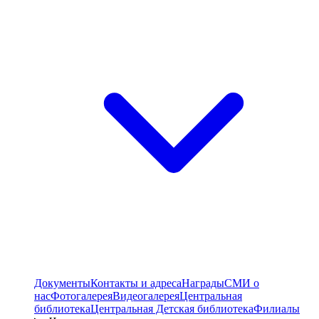
Документы
Контакты и адреса
Награды
СМИ о
нас
Фотогалерея
Видеогалерея
Центральная
библиотека
Центральная Детская библиотека
Филиалы