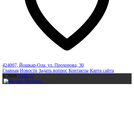
424007
,
Йошкар-Ола
,
ул. Прохорова, 30
Главная
Новости
Задать вопрос
Контакты
Карта сайта
© 2026
olalib.ru