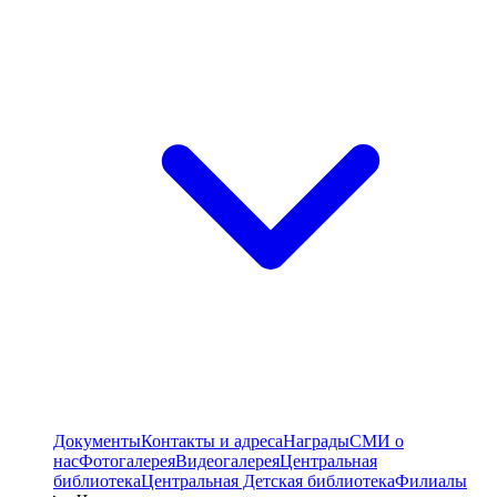
Документы
Контакты и адреса
Награды
СМИ о
нас
Фотогалерея
Видеогалерея
Центральная
библиотека
Центральная Детская библиотека
Филиалы