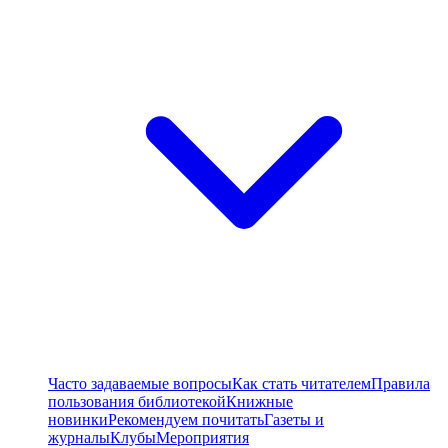
Часто задаваемые вопросы
Как стать читателем
Правила
пользования библиотекой
Книжные
новинки
Рекомендуем почитать
Газеты и
журналы
Клубы
Мероприятия