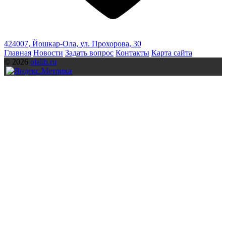
424007
,
Йошкар-Ола
,
ул. Прохорова, 30
Главная
Новости
Задать вопрос
Контакты
Карта сайта
© 2026
olalib.ru