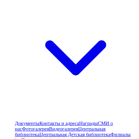
Документы
Контакты и адреса
Награды
СМИ о
нас
Фотогалерея
Видеогалерея
Центральная
библиотека
Центральная Детская библиотека
Филиалы