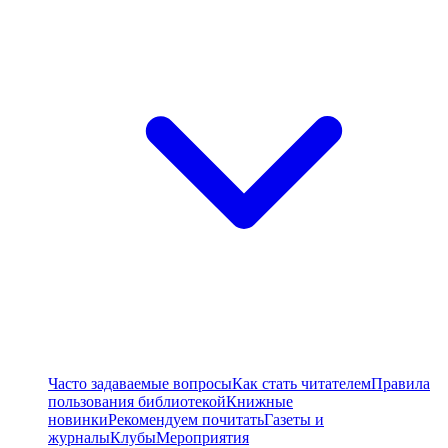
Часто задаваемые вопросы
Как стать читателем
Правила
пользования библиотекой
Книжные
новинки
Рекомендуем почитать
Газеты и
журналы
Клубы
Мероприятия