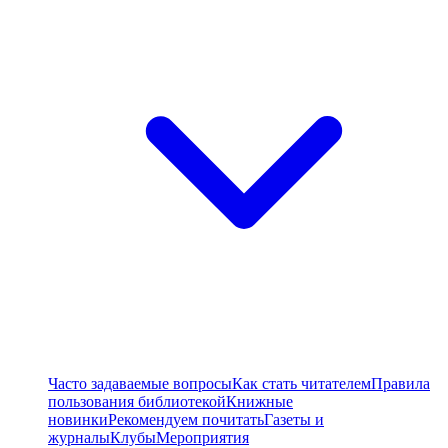
Часто задаваемые вопросы
Как стать читателем
Правила
пользования библиотекой
Книжные
новинки
Рекомендуем почитать
Газеты и
журналы
Клубы
Мероприятия