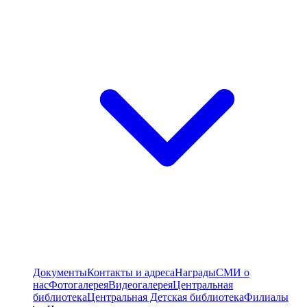
Документы
Контакты и адреса
Награды
СМИ о
нас
Фотогалерея
Видеогалерея
Центральная
библиотека
Центральная Детская библиотека
Филиалы